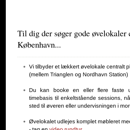
HOME
LEJ ØVELOKALE
LEJ SANGANLÆG
PRISLIST
Til dig der søger gode øvelokaler c
København...
Vi tilbyder et lækkert øvelokale centralt 
(mellem Trianglen og Nordhavn Station)
Du kan booke en eller flere faste ug
timebasis til enkeltstående sessions, n
sted til øveren eller undervisningen i mor
Øvelokalet udlejes komplet møbleret me
- tag en
video rundtur