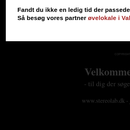
Fandt du ikke en ledig tid der passede
Så besøg vores partner
øvelokale i Va
COPYRIGHT 
Velkommen
- til dig der sø
www.stereolab.dk - 