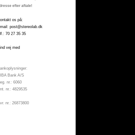
dresse efter aftale!
ontakt os på:
mail: post@stereolab.dk
lf.: 70 27 35 35
ind vej med
ankoplysninger:
IBA Bank A/S
eg. nr.: 6060
nt. nr.: 4829535
vr. nr.: 26873800