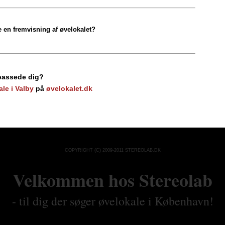
e en fremvisning af øvelokalet?
 passede dig?
le i Valby
på
øvelokalet.dk
COPYRIGHT (C) 2009-2011 STEREOLAB.DK
Velkommen hos Stereolab
- til dig der søger øvelokale i København!