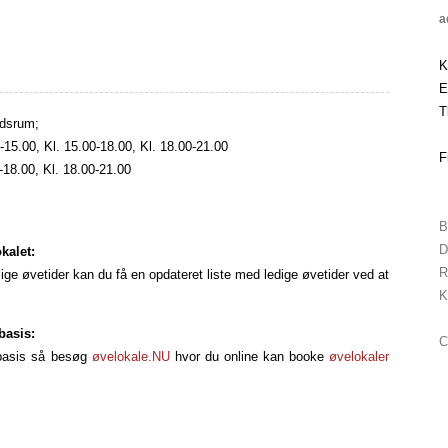
a
K
E
T
idsrum;
-15.00, Kl. 15.00-18.00, Kl. 18.00-21.00
F
-18.00, Kl. 18.00-21.00
B
D
kalet:
R
tlige øvetider kan du få en opdateret liste med ledige øvetider ved at
K
basis:
C
ebasis så besøg
øvelokale.NU
hvor du online kan booke
øvelokaler