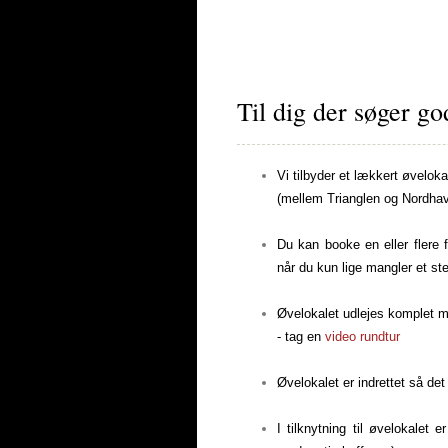
HOME
LEJ ØVELOKALE
L
Til dig der søger go
Vi tilbyder et lækkert øveloka
(mellem Trianglen og Nordhav
Du kan booke en eller flere f
når du kun lige mangler et ste
Øvelokalet udlejes komplet m
- tag en
video rundtur
Øvelokalet er indrettet så de
I tilknytning til øvelokalet e