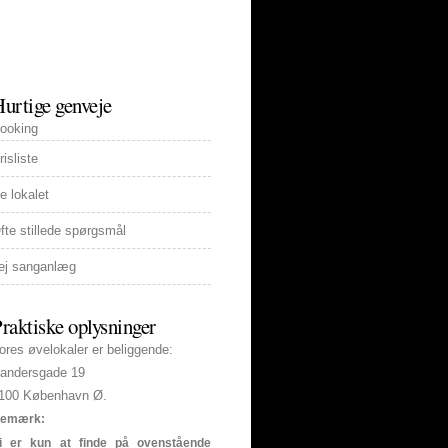
KONTAKT
LINKS
urtige genveje
ooking
risliste
e lokalet
fte stillede spørgsmål
ej sanganlæg
raktiske oplysninger
ores øvelokaler er beliggende:
andersgade 19
100 København Ø.
emærk:
i er kun at finde på ovenstående