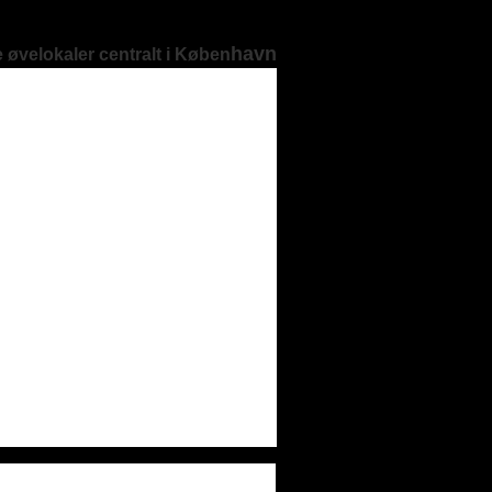
havn
 øvelokaler centralt i Køben